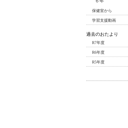
６年
保健室から
学習支援動画
過去のおたより
R7年度
R6年度
R5年度